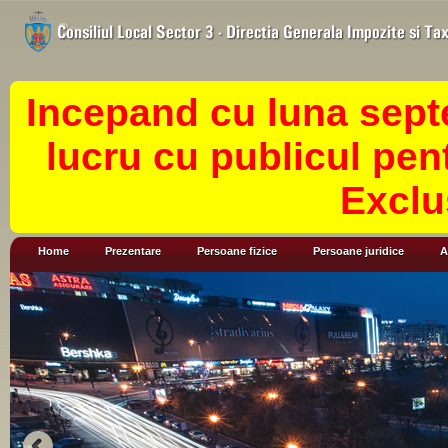
Incepand cu luna sept
lucru cu publicul pen
Exclu
Home
Prezentare
Persoane fizice
Persoane juridice
A