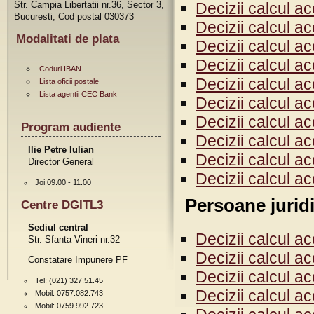
Str. Campia Libertatii nr.36, Sector 3,
Decizii calcul a
Bucuresti, Cod postal 030373
Decizii calcul a
Modalitati de plata
Decizii calcul a
Decizii calcul a
Coduri IBAN
Decizii calcul a
Lista oficii postale
Lista agentii CEC Bank
Decizii calcul a
Decizii calcul a
Program audiente
Decizii calcul a
Ilie Petre Iulian
Decizii calcul a
Director General
Decizii calcul a
Joi 09.00 - 11.00
Persoane jurid
Centre DGITL3
Sediul central
Decizii calcul a
Str. Sfanta Vineri nr.32
Decizii calcul a
Constatare Impunere PF
Decizii calcul a
Tel: (021) 327.51.45
Decizii calcul a
Mobil: 0757.082.743
Mobil: 0759.992.723