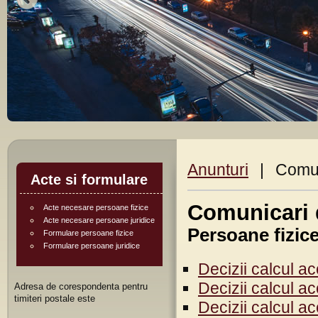
Anunturi
|
Comun
Acte si formulare
Comunicari d
Acte necesare persoane fizice
Acte necesare persoane juridice
Persoane fizic
Formulare persoane fizice
Formulare persoane juridice
Decizii calcul a
Decizii calcul a
Adresa de corespondenta pentru
timiteri postale este
Decizii calcul a