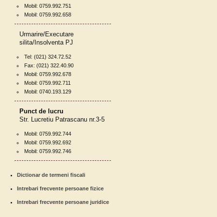
Mobil: 0759.992.751
Mobil: 0759.992.658
Urmarire/Executare
silita/Insolventa PJ
Tel: (021) 324.72.52
Fax: (021) 322.40.90
Mobil: 0759.992.678
Mobil: 0759.992.711
Mobil: 0740.193.129
Punct de lucru
Str. Lucretiu Patrascanu nr.3-5
Mobil: 0759.992.744
Mobil: 0759.992.692
Mobil: 0759.992.746
Dictionar de termeni fiscali
Intrebari frecvente persoane fizice
Intrebari frecvente persoane juridice