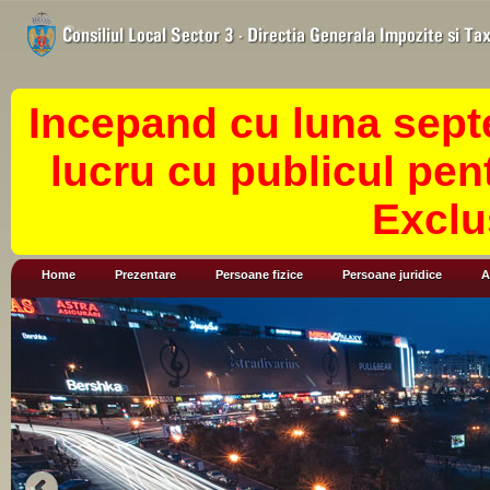
Incepand cu luna sept
lucru cu publicul pen
Exclu
Home
Prezentare
Persoane fizice
Persoane juridice
A