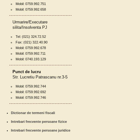
Mobil: 0759.992.751
Mobil: 0759.992.658
Urmarire/Executare
silita/Insolventa PJ
Tel: (021) 324.72.52
Fax: (021) 322.40.90
Mobil: 0759.992.678
Mobil: 0759.992.711
Mobil: 0740.193.129
Punct de lucru
Str. Lucretiu Patrascanu nr.3-5
Mobil: 0759.992.744
Mobil: 0759.992.692
Mobil: 0759.992.746
Dictionar de termeni fiscali
Intrebari frecvente persoane fizice
Intrebari frecvente persoane juridice