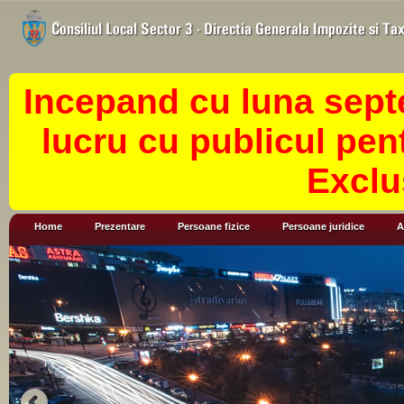
Incepand cu luna sept
lucru cu publicul pen
Exclu
Home
Prezentare
Persoane fizice
Persoane juridice
A