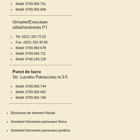
Mobil: 0759.992.751
Mobil: 0759.992.658
Urmarire/Executare
silita/Insolventa PJ
Tel: (021) 324.72.52
Fax: (021) 322.40.90
Mobil: 0759.992.678
Mobil: 0759.992.711
Mobil: 0740.193.129
Punct de lucru
Str. Lucretiu Patrascanu nr.3-5
Mobil: 0759.992.744
Mobil: 0759.992.692
Mobil: 0759.992.746
Dictionar de termeni fiscali
Intrebari frecvente persoane fizice
Intrebari frecvente persoane juridice