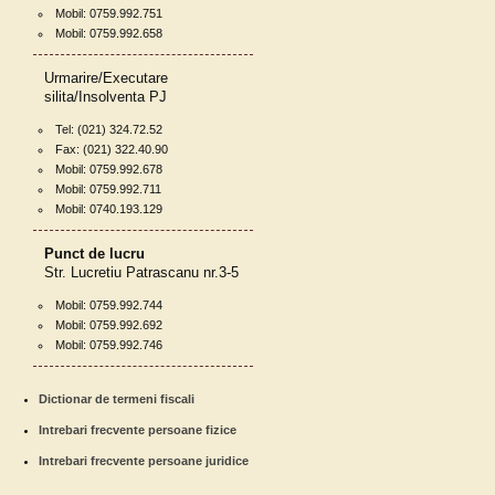
Mobil: 0759.992.751
Mobil: 0759.992.658
Urmarire/Executare
silita/Insolventa PJ
Tel: (021) 324.72.52
Fax: (021) 322.40.90
Mobil: 0759.992.678
Mobil: 0759.992.711
Mobil: 0740.193.129
Punct de lucru
Str. Lucretiu Patrascanu nr.3-5
Mobil: 0759.992.744
Mobil: 0759.992.692
Mobil: 0759.992.746
Dictionar de termeni fiscali
Intrebari frecvente persoane fizice
Intrebari frecvente persoane juridice