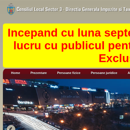
Incepand cu luna sept
lucru cu publicul pen
Exclu
Home
Prezentare
Persoane fizice
Persoane juridice
A