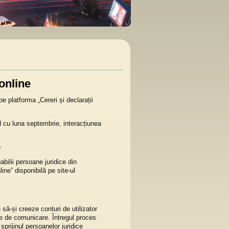
online
pe platforma „Cereri și declarații
 cu luna septembrie, interacțiunea
e
abilii persoane juridice din
line” disponibilă pe site-ul
 să-și creeze conturi de utilizator
te de comunicare. Întregul proces
sprijinul persoanelor juridice