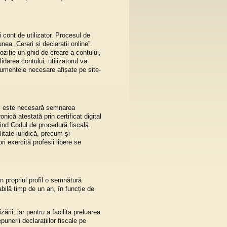
 cont de utilizator. Procesul de
unea „Cereri și declarații online”.
oziție un ghid de creare a contului,
idarea contului, utilizatorul va
cumentele necesare afișate pe site-
rmei este necesară semnarea
că atestată prin certificat digital
rivind Codul de procedură fiscală.
litate juridică, precum și
 exercită profesii libere se
in propriul profil o semnătură
abilă timp de un an, în funcție de
rii, iar pentru a facilita preluarea
punerii declarațiilor fiscale pe