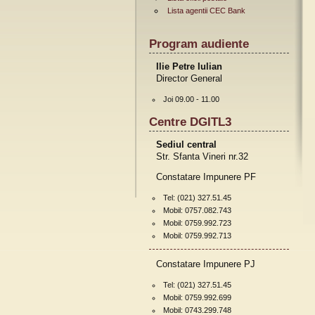
Lista agentii CEC Bank
Program audiente
Ilie Petre Iulian
Director General
Joi 09.00 - 11.00
Centre DGITL3
Sediul central
Str. Sfanta Vineri nr.32
Constatare Impunere PF
Tel: (021) 327.51.45
Mobil: 0757.082.743
Mobil: 0759.992.723
Mobil: 0759.992.713
Constatare Impunere PJ
Tel: (021) 327.51.45
Mobil: 0759.992.699
Mobil: 0743.299.748