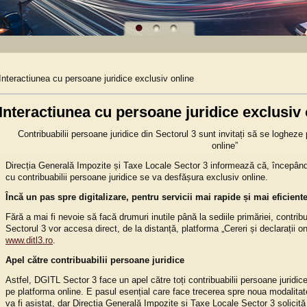
Interactiunea cu persoane juridice exclusiv online
Interactiunea cu persoane juridice exclusiv 
Contribuabilii persoane juridice din Sectorul 3 sunt invitați să se logheze 
online”
Direcția Generală Impozite și Taxe Locale Sector 3 informează că, începând
cu contribuabilii persoane juridice se va desfășura exclusiv online.
Încă un pas spre digitalizare, pentru servicii mai rapide și mai eficient
Fără a mai fi nevoie să facă drumuri inutile până la sediile primăriei, contribu
Sectorul 3 vor accesa direct, de la distanță, platforma „Cereri și declarații on
www.ditl3.ro
.
Apel către contribuabilii persoane juridice
Astfel, DGITL Sector 3 face un apel către toți contribuabilii persoane juridice
pe platforma online. E pasul esențial care face trecerea spre noua modalita
va fi asistat, dar Direcția Generală Impozite și Taxe Locale Sector 3 solicită 