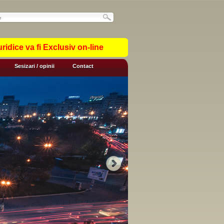
idice va fi Exclusiv on-line
Sesizari / opinii
Contact