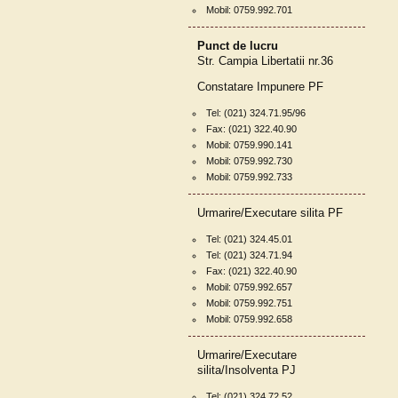
Mobil: 0759.992.701
Punct de lucru
Str. Campia Libertatii nr.36
Constatare Impunere PF
Tel: (021) 324.71.95/96
Fax: (021) 322.40.90
Mobil: 0759.990.141
Mobil: 0759.992.730
Mobil: 0759.992.733
Urmarire/Executare silita PF
Tel: (021) 324.45.01
Tel: (021) 324.71.94
Fax: (021) 322.40.90
Mobil: 0759.992.657
Mobil: 0759.992.751
Mobil: 0759.992.658
Urmarire/Executare
silita/Insolventa PJ
Tel: (021) 324.72.52