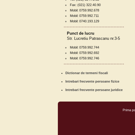
Fax: (021) 322.40.90
Mobil: 0759.992.678
Mobil: 0759.992.711
Mobil: 0740.193.129
Punct de lucru
Str. Lucretiu Patrascanu nr.3-5
Mobil: 0759.992.744
Mobil: 0759.992.692
Mobil: 0759.992.746
Dictionar de termeni fiscali
Intrebari frecvente persoane fizice
Intrebari frecvente persoane juridice
Prima p