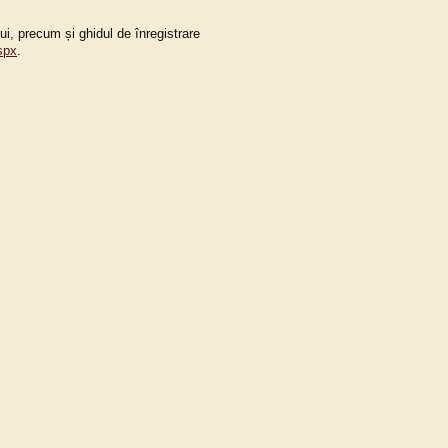
i, precum și ghidul de înregistrare
aspx
.