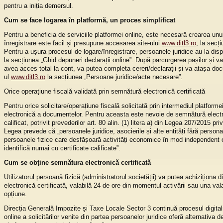
pentru a iniția demersul.
Cum se face logarea în platformă, un proces simplificat
Pentru a beneficia de serviciile platformei online, este necesară crearea unui
înregistrare este facil și presupune accesarea site-ului
www.ditl3.ro
, la secți
Pentru a ușura procesul de logare/înregistrare, persoanele juridice au la disp
la secțiunea „Ghid depuneri declarații online”. După parcurgerea pașilor și val
avea acces total la cont, va putea completa cereri/declarații și va atașa do
ul
www.ditl3.ro
la secțiunea „Persoane juridice/acte necesare”.
Orice operațiune fiscală validată prin semnătură electronică certificată
Pentru orice solicitare/operațiune fiscală solicitată prin intermediul platfo
electronică a documentelor. Pentru aceasta este nevoie de semnătură electroni
calificat, potrivit prevederilor art. 80 alin. (1) litera a) din Legea 207/2015 p
Legea prevede că „persoanele juridice, asocierile și alte entități fără persona
persoanele fizice care desfășoară activități economice în mod independent ori
identifică numai cu certificate calificate”.
Cum se obține semnătura electronică certificată
Utilizatorul persoană fizică (administratorul societății) va putea achiziționa d
electronică certificată, valabilă 24 de ore din momentul activării sau una val
opțiune.
Direcția Generală Impozite și Taxe Locale Sector 3 continuă procesul digitaliză
online a solicitărilor venite din partea persoanelor juridice oferă alternativa de