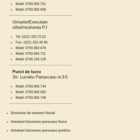
Mobil: 0759.992.751
Mobil: 0759.992.658
Urmarire/Executare
silita/Insolventa PJ
Tel: (021) 324.72.52
Fax: (021) 322.40.90
Mobil: 0759.992.678
Mobil: 0759.992.711
Mobil: 0740.193.129
Punct de lucru
Str. Lucretiu Patrascanu nr.3-5
Mobil: 0759.992.744
Mobil: 0759.992.692
Mobil: 0759.992.746
Dictionar de termeni fiscali
Intrebari frecvente persoane fizice
Intrebari frecvente persoane juridice