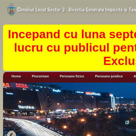
Incepand cu luna sept
lucru cu publicul pen
Exclu
Home
Prezentare
Persoane fizice
Persoane juridice
A