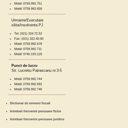
Mobil: 0759.992.751
Mobil: 0759.992.658
Urmarire/Executare
silita/Insolventa PJ
Tel: (021) 324.72.52
Fax: (021) 322.40.90
Mobil: 0759.992.678
Mobil: 0759.992.711
Mobil: 0740.193.129
Punct de lucru
Str. Lucretiu Patrascanu nr.3-5
Mobil: 0759.992.744
Mobil: 0759.992.692
Mobil: 0759.992.746
Dictionar de termeni fiscali
Intrebari frecvente persoane fizice
Intrebari frecvente persoane juridice