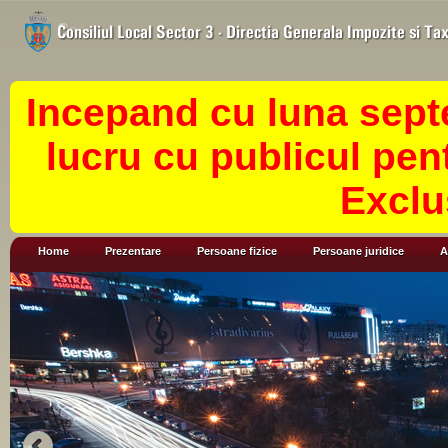
Incepand cu luna sept
lucru cu publicul pen
Exclu
Home
Prezentare
Persoane fizice
Persoane juridice
A