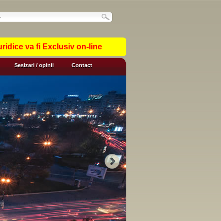
idice va fi Exclusiv on-line
Sesizari / opinii
Contact