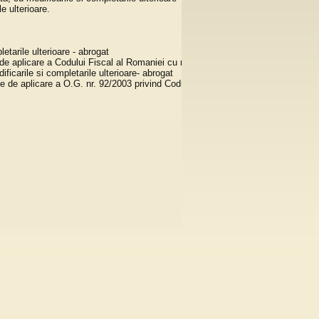
e ulterioare.
etarile ulterioare - abrogat
 aplicare a Codului Fiscal al Romaniei cu modificarile si completarile ulterio
icarile si completarile ulterioare- abrogat
e aplicare a O.G. nr. 92/2003 privind Codul de procedura fiscala cu modificari