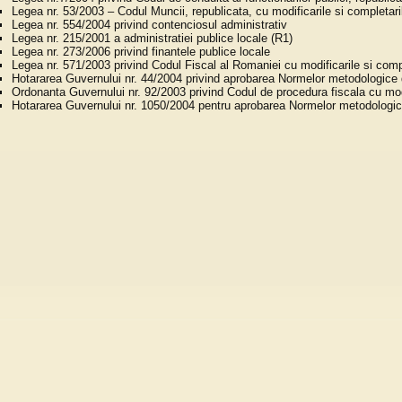
Legea nr. 53/2003 – Codul Muncii, republicata, cu modificarile si completaril
Legea nr. 554/2004 privind contenciosul administrativ
Legea nr. 215/2001 a administratiei publice locale (R1)
Legea nr. 273/2006 privind finantele publice locale
Legea nr. 571/2003 privind Codul Fiscal al Romaniei cu modificarile si compl
Hotararea Guvernului nr. 44/2004 privind aprobarea Normelor metodologice de
Ordonanta Guvernului nr. 92/2003 privind Codul de procedura fiscala cu modif
Hotararea Guvernului nr. 1050/2004 pentru aprobarea Normelor metodologice d