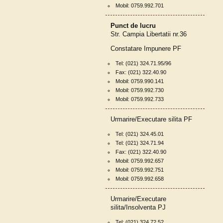
Mobil: 0759.992.701
Punct de lucru
Str. Campia Libertatii nr.36
Constatare Impunere PF
Tel: (021) 324.71.95/96
Fax: (021) 322.40.90
Mobil: 0759.990.141
Mobil: 0759.992.730
Mobil: 0759.992.733
Urmarire/Executare silita PF
Tel: (021) 324.45.01
Tel: (021) 324.71.94
Fax: (021) 322.40.90
Mobil: 0759.992.657
Mobil: 0759.992.751
Mobil: 0759.992.658
Urmarire/Executare
silita/Insolventa PJ
Tel: (021) 324.72.52