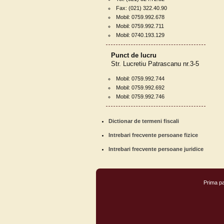
Fax: (021) 322.40.90
Mobil: 0759.992.678
Mobil: 0759.992.711
Mobil: 0740.193.129
Punct de lucru
Str. Lucretiu Patrascanu nr.3-5
Mobil: 0759.992.744
Mobil: 0759.992.692
Mobil: 0759.992.746
Dictionar de termeni fiscali
Intrebari frecvente persoane fizice
Intrebari frecvente persoane juridice
Prima p