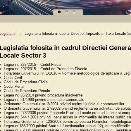
Legislatie
|
Legislatia folosita in cadrul Directiei Impozite si Taxe Locale S
Legislatia folosita in cadrul Directiei Gener
Locale Sector 3
Legea nr. 227/2015 – Codul Fiscal
Legea nr. 207/2015 – Codul de Procedura Fiscala
Hotararea Guvernului nr. 1/2016 – Normele metodologice de aplicare a Legii
Codul Civil
Codul de Procedura Civila
Codul Penal
Codul de Procedura Penala
Legea nr. 85/2014 privind procedura insolventei
Legea nr. 31/1990 privind societatile comerciale
Ordonanta Guvernului nr. 2/2001 privind regimul juridic al contraventiilor
Ordonanta Guvernului nr. 27/2002 privind reglementarea activitatii de solution
Legea nr. 273/2006 privind Finantele Publice Locale cu modificarile si comple
Legea nr. 544 / 2001 privind liberul acces la informatiile de interes public cu
Hotararea Guvernului nr. 123/2002 pentru aprobarea Normelor metodologice 
Legea nr.188/1999 privind Statutul functionarilor publici (r2), cu modificarile 
Legea nr.7/2004 privind Codul de conduita al functionarilor publici, republica