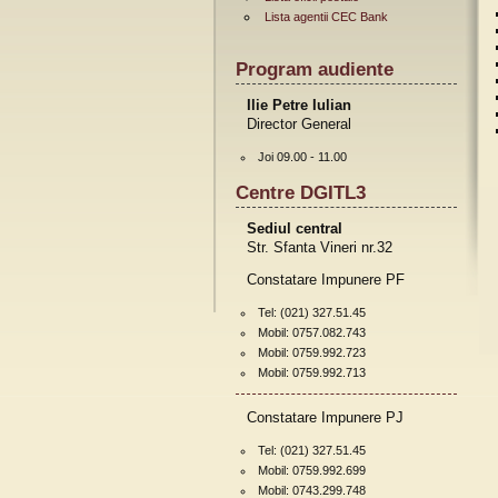
Lista agentii CEC Bank
Program audiente
Ilie Petre Iulian
Director General
Joi 09.00 - 11.00
Centre DGITL3
Sediul central
Str. Sfanta Vineri nr.32
Constatare Impunere PF
Tel: (021) 327.51.45
Mobil: 0757.082.743
Mobil: 0759.992.723
Mobil: 0759.992.713
Constatare Impunere PJ
Tel: (021) 327.51.45
Mobil: 0759.992.699
Mobil: 0743.299.748