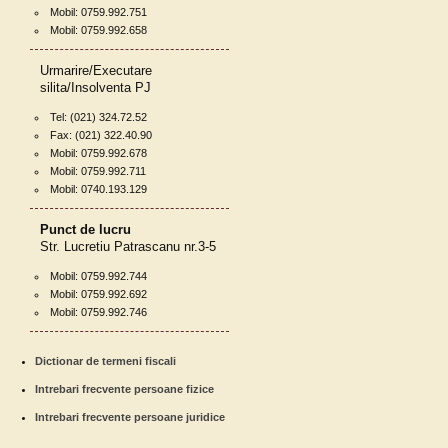
Mobil: 0759.992.751
Mobil: 0759.992.658
Urmarire/Executare
silita/Insolventa PJ
Tel: (021) 324.72.52
Fax: (021) 322.40.90
Mobil: 0759.992.678
Mobil: 0759.992.711
Mobil: 0740.193.129
Punct de lucru
Str. Lucretiu Patrascanu nr.3-5
Mobil: 0759.992.744
Mobil: 0759.992.692
Mobil: 0759.992.746
Dictionar de termeni fiscali
Intrebari frecvente persoane fizice
Intrebari frecvente persoane juridice