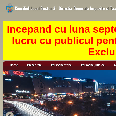
Incepand cu luna sept
lucru cu publicul pen
Exclu
Home
Prezentare
Persoane fizice
Persoane juridice
A