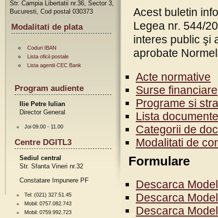
Str. Campia Libertatii nr.36, Sector 3,
Acest buletin info
Bucuresti, Cod postal 030373
Legea nr. 544/200
Modalitati de plata
interes public şi
Coduri IBAN
aprobate Normele
Lista oficii postale
Lista agentii CEC Bank
Acte normative
Program audiente
Surse financiare
Programe si strat
Ilie Petre Iulian
Director General
Lista documentel
Categorii de do
Joi 09.00 - 11.00
Modalitati de co
Centre DGITL3
Sediul central
Formulare
Str. Sfanta Vineri nr.32
Constatare Impunere PF
Descarca Model
Descarca Model 
Tel: (021) 327.51.45
Mobil: 0757.082.743
Descarca Model 
Mobil: 0759.992.723