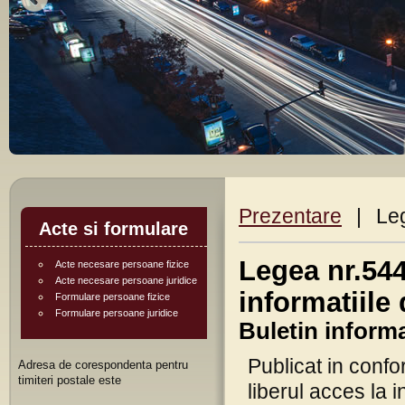
Prezentare
|
Le
Acte si formulare
Legea nr.544
Acte necesare persoane fizice
Acte necesare persoane juridice
informatiile 
Formulare persoane fizice
Formulare persoane juridice
Buletin inform
Publicat in confo
Adresa de corespondenta pentru
timiteri postale este
liberul acces la i