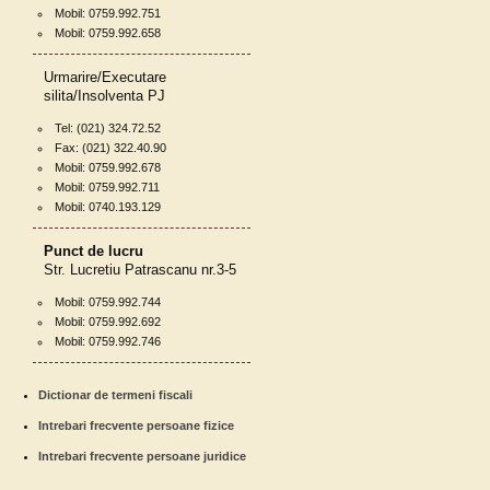
Mobil: 0759.992.751
Mobil: 0759.992.658
Urmarire/Executare
silita/Insolventa PJ
Tel: (021) 324.72.52
Fax: (021) 322.40.90
Mobil: 0759.992.678
Mobil: 0759.992.711
Mobil: 0740.193.129
Punct de lucru
Str. Lucretiu Patrascanu nr.3-5
Mobil: 0759.992.744
Mobil: 0759.992.692
Mobil: 0759.992.746
Dictionar de termeni fiscali
Intrebari frecvente persoane fizice
Intrebari frecvente persoane juridice