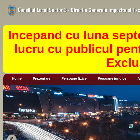
Incepand cu luna sept
lucru cu publicul pen
Exclu
Home
Prezentare
Persoane fizice
Persoane juridice
A