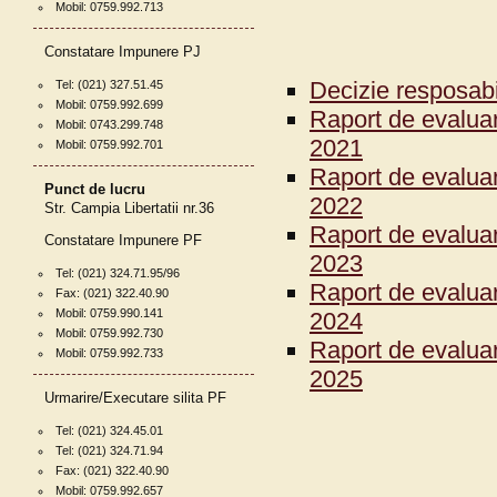
Mobil: 0759.992.713
Constatare Impunere PJ
Decizie resposab
Tel: (021) 327.51.45
Mobil: 0759.992.699
Raport de evaluar
Mobil: 0743.299.748
2021
Mobil: 0759.992.701
Raport de evaluar
Punct de lucru
2022
Str. Campia Libertatii nr.36
Raport de evaluar
Constatare Impunere PF
2023
Tel: (021) 324.71.95/96
Raport de evaluar
Fax: (021) 322.40.90
Mobil: 0759.990.141
2024
Mobil: 0759.992.730
Raport de evaluar
Mobil: 0759.992.733
2025
Urmarire/Executare silita PF
Tel: (021) 324.45.01
Tel: (021) 324.71.94
Fax: (021) 322.40.90
Mobil: 0759.992.657