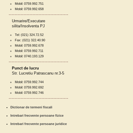
Mobil: 0759.992.751
Mobil: 0759.992.658
Urmarire/Executare
silita/Insolventa PJ
Tel: (021) 324.72.52
Fax: (021) 322.40.90
Mobil: 0759.992.678
Mobil: 0759.992.711
Mobil: 0740.193.129
Punct de lucru
Str. Lucretiu Patrascanu nr.3-5
Mobil: 0759.992.744
Mobil: 0759.992.692
Mobil: 0759.992.746
Dictionar de termeni fiscali
Intrebari frecvente persoane fizice
Intrebari frecvente persoane juridice