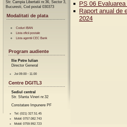
Str. Campia Libertatii nr.36, Sector 3,
PS 06 Evaluarea i
Bucuresti, Cod postal 030373
Raport anual de e
Modalitati de plata
2024
Coduri IBAN
Lista oficii postale
Lista agentii CEC Bank
Program audiente
Ilie Petre Iulian
Director General
Joi 09.00 - 11.00
Centre DGITL3
Sediul central
Str. Sfanta Vineri nr.32
Constatare Impunere PF
Tel: (021) 327.51.45
Mobil: 0757.082.743
Mobil: 0759.992.723