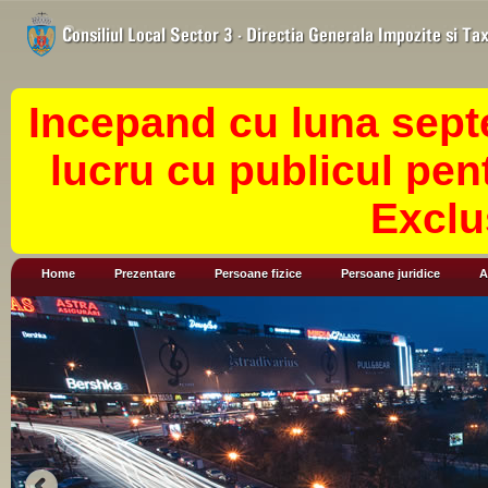
Incepand cu luna sept
lucru cu publicul pen
Exclu
Home
Prezentare
Persoane fizice
Persoane juridice
A