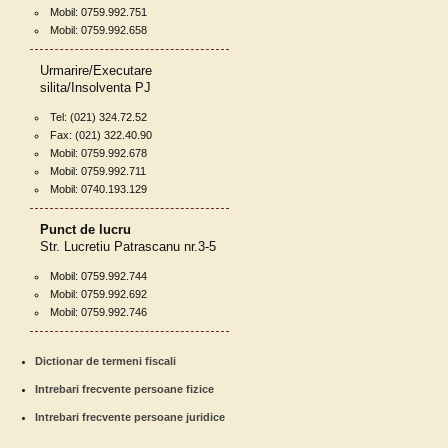
Mobil: 0759.992.751
Mobil: 0759.992.658
Urmarire/Executare
silita/Insolventa PJ
Tel: (021) 324.72.52
Fax: (021) 322.40.90
Mobil: 0759.992.678
Mobil: 0759.992.711
Mobil: 0740.193.129
Punct de lucru
Str. Lucretiu Patrascanu nr.3-5
Mobil: 0759.992.744
Mobil: 0759.992.692
Mobil: 0759.992.746
Dictionar de termeni fiscali
Intrebari frecvente persoane fizice
Intrebari frecvente persoane juridice