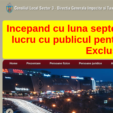
Incepand cu luna sept
lucru cu publicul pen
Exclu
Home
Prezentare
Persoane fizice
Persoane juridice
A