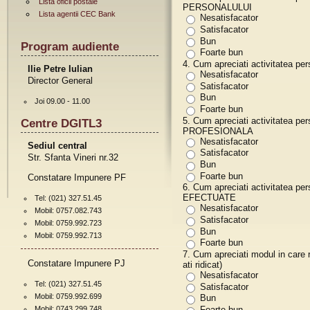
Lista oficii postale
PERSONALULUI
Lista agentii CEC Bank
Nesatisfacator
Satisfacator
Bun
Program audiente
Foarte bun
4. Cum apreciati activitatea p
Ilie Petre Iulian
Nesatisfacator
Director General
Satisfacator
Bun
Joi 09.00 - 11.00
Foarte bun
5. Cum apreciati activitatea p
Centre DGITL3
PROFESIONALA
Nesatisfacator
Sediul central
Satisfacator
Str. Sfanta Vineri nr.32
Bun
Foarte bun
Constatare Impunere PF
6. Cum apreciati activitatea p
EFECTUATE
Tel: (021) 327.51.45
Nesatisfacator
Mobil: 0757.082.743
Satisfacator
Mobil: 0759.992.723
Bun
Mobil: 0759.992.713
Foarte bun
7. Cum apreciati modul in care
Constatare Impunere PJ
ati ridicat)
Nesatisfacator
Tel: (021) 327.51.45
Satisfacator
Mobil: 0759.992.699
Bun
Mobil: 0743.299.748
Foarte bun