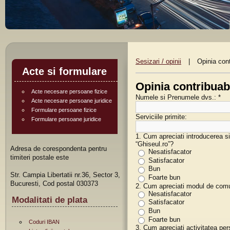
Sesizari / opinii
|
Opinia cont
Acte si formulare
Opinia contribuabi
Acte necesare persoane fizice
Numele si Prenumele dvs.:
*
Acte necesare persoane juridice
Formulare persoane fizice
Serviciile primite:
Formulare persoane juridice
1. Cum apreciati introducerea sis
“Ghiseul.ro”?
Adresa de corespondenta pentru
Nesatisfacator
timiteri postale este
Satisfacator
Bun
Str. Campia Libertatii nr.36, Sector 3,
Foarte bun
Bucuresti, Cod postal 030373
2. Cum apreciati modul de comuni
Nesatisfacator
Modalitati de plata
Satisfacator
Bun
Foarte bun
Coduri IBAN
3. Cum apreciati activitatea pe