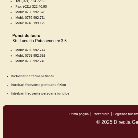
Tel: (021) 324.72.52
Fax: (021) 322.40.90
Mobil: 0759.992.678
Mobil: 0759.992.711
Mobil: 0740.193.129
Punct de lucru
Str. Lucretiu Patrascanu nr.3-5
Mobil: 0759.992.744
Mobil: 0759.992.692
Mobil: 0759.992.746
Dictionar de termeni fiscali
Intrebari frecvente persoane fizice
Intrebari frecvente persoane juridice
Prima pagina
Prezentare
Legislatia folos
© 2025 Directia Ge