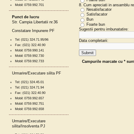
8. Cum apreciati in ansamblu r
Mobil: 0759.992.701
Nesatisfacator
Satisfacator
Punct de lucru
Bun
Str. Campia Libertatii nr.36
Foarte bun
Sugestii pentru imbunatatire:
Constatare Impunere PF
Tel: (021) 324.71.95/96
Data completarii:
Fax: (021) 322.40.90
Mobil: 0759.990.141
Mobil: 0759.992.730
Mobil: 0759.992.733
Campurile marcate cu * sunt 
Urmarire/Executare silita PF
Tel: (021) 324.45.01
Tel: (021) 324.71.94
Fax: (021) 322.40.90
Mobil: 0759.992.657
Mobil: 0759.992.751
Mobil: 0759.992.658
Urmarire/Executare
silita/Insolventa PJ