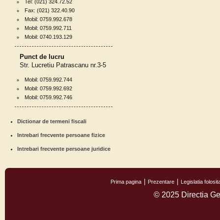
Tel: (021) 324.72.52
Fax: (021) 322.40.90
Mobil: 0759.992.678
Mobil: 0759.992.711
Mobil: 0740.193.129
Punct de lucru
Str. Lucretiu Patrascanu nr.3-5
Mobil: 0759.992.744
Mobil: 0759.992.692
Mobil: 0759.992.746
Dictionar de termeni fiscali
Intrebari frecvente persoane fizice
Intrebari frecvente persoane juridice
Prima pagina
Prezentare
Legislatia folos
© 2025 Directia Ge