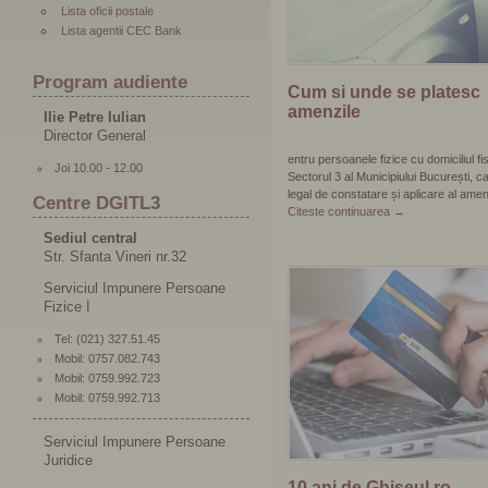
Lista oficii postale
Lista agentii CEC Bank
Program audiente
Cum si unde se platesc
amenzile
Ilie Petre Iulian
Director General
entru persoanele fizice cu domiciliul fi
Joi 10.00 - 12.00
Sectorul 3 al Municipiului București, c
legal de constatare și aplicare al amen
Centre DGITL3
Citeste continuarea
→
Sediul central
Str. Sfanta Vineri nr.32
Serviciul Impunere Persoane
Fizice I
Tel: (021) 327.51.45
Mobil: 0757.082.743
Mobil: 0759.992.723
Mobil: 0759.992.713
Serviciul Impunere Persoane
Juridice
10 ani de Ghiseul.ro