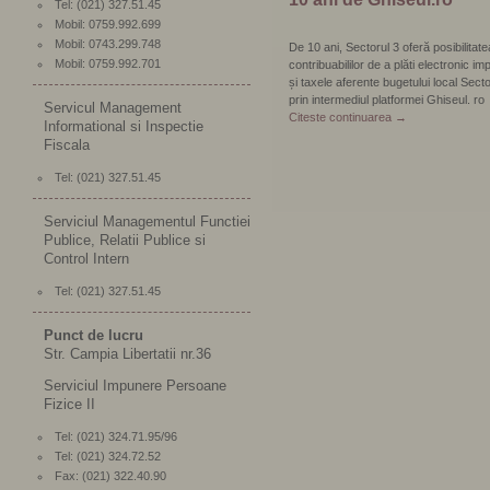
Tel: (021) 327.51.45
Mobil: 0759.992.699
Mobil: 0743.299.748
De 10 ani, Sectorul 3 oferă posibilitate
Mobil: 0759.992.701
contribuabililor de a plăti electronic im
și taxele aferente bugetului local Sect
prin intermediul platformei Ghiseul. ro
Servicul Management
Citeste continuarea
→
Informational si Inspectie
Fiscala
Tel: (021) 327.51.45
Serviciul Managementul Functiei
Publice, Relatii Publice si
Control Intern
Tel: (021) 327.51.45
Punct de lucru
Str. Campia Libertatii nr.36
Serviciul Impunere Persoane
Fizice II
Tel: (021) 324.71.95/96
Tel: (021) 324.72.52
Fax: (021) 322.40.90