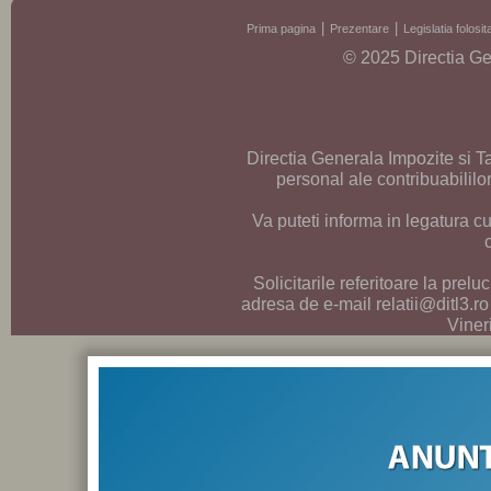
Prima pagina
Prezentare
Legislatia folos
© 2025 Directia Ge
Directia Generala Impozite si T
personal ale contribuabilil
Va puteti informa in legatura cu
Solicitarile referitoare la prelu
adresa de e-mail relatii@ditl3.ro
Vineri