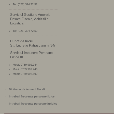
Tel: (021) 324.72.52
Serviciul Gestiune Amenzi,
Dosare Fiscale, Achizitii si
Logistica
Tel: (021) 324.72.52
Punct de lucru
Str. Lucretiu Patrascanu nr.3-5
Serviciul Impunere Persoane
Fizice III
Mobil: 0759.992.744
Mobil: 0759.992.746
Mobil: 0759.992.692
Dictionar de termeni fiscali
Intrebari frecvente persoane fizice
Intrebari frecvente persoane juridice